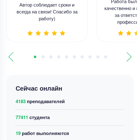
Работа была
Автор соблюдает сроки и
качественно и в
всегда на связи! Спасибо за
за ответств
работу)
професси
Сейчас онлайн
4183
преподавателей
77411
студента
23
работ выполняются