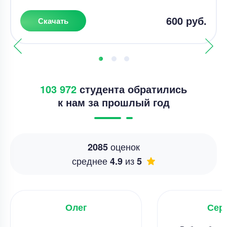
600 руб.
Скачать
103 972
студента обратились
к нам за прошлый год
оценок
2085
среднее
из
4.9
5
Олег
Сер