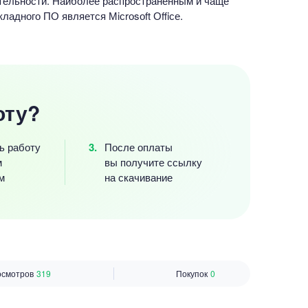
ятельности. Наиболее распространенным и чаще
адного ПО является Мiсrоsоft Оffiсе.
оту?
ь работу
После оплаты
м
вы получите ссылку
м
на скачивание
осмотров
319
Покупок
0