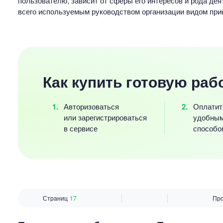
пользователю, зависит от сферы его интересов и рода де
всего используемым руководством организации видом прикл
Как купить готовую раб
Авторизоваться
Оплатит
или зарегистрироваться
удобны
в сервисе
способо
Страниц
17
Пр