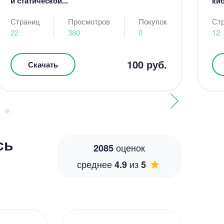
и статической...
киб
Страниц
Просмотров
Покупок
Ст
22
380
0
12
100 руб.
Скачать
сь
оценок
2085
среднее
из
4.9
5