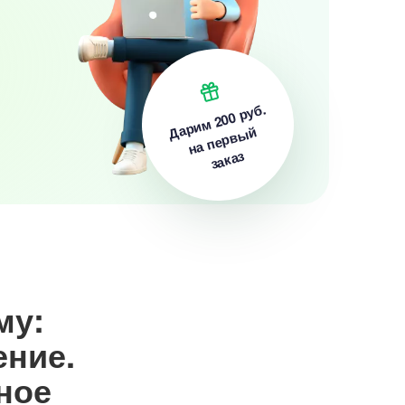
200 руб.
Дарим
на первый
заказ
му:
ние.
ное