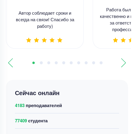
Работа была
Автор соблюдает сроки и
качественно и в
всегда на связи! Спасибо за
за ответств
работу)
професси
Сейчас онлайн
4183
преподавателей
77409
студента