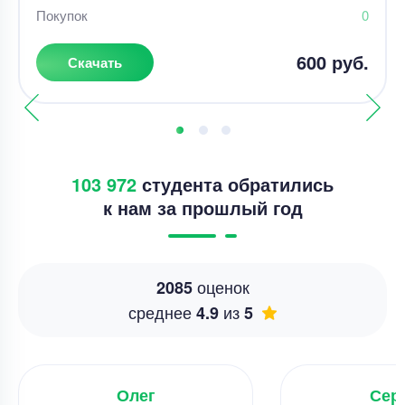
Покупок
0
600 руб.
Скачать
103 972
студента обратились
к нам за прошлый год
оценок
2085
среднее
из
4.9
5
Олег
Сер