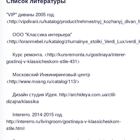
Список литературы
"VIP" диваны 2005 год.
<http://vipdivani.ru/katalog/product/trehmestnyj_kozhanyj_divan
ООО "Классика интерьера"
<http://loranmebel.ru/katalog/zhurnalnye_stoliki_Verdi_Lux/verdi_l
Курс ремонта. <http://kursremonta.ru/gostinaya/interer-
gostinoj-v-klassicheskom-stile-431>
Московский Инжиниринговый центр
<http://www.mosng.ru/catalog/113/>
Дизайн студия Идея. http://archideya.com.uа/ctili-
dizajna/klassika
Intererro. 2014-2015 год.
http://intererro.ru/livingroom/gostinaya-v-klassicheskom-
stile.html