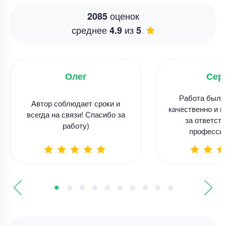
оценок
2085
среднее
из
4.9
5
Олег
Сер
Работа была
Автор соблюдает сроки и
качественно и в
всегда на связи! Спасибо за
за ответств
работу)
професси