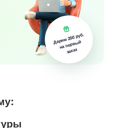
200 руб.
Дарим
на первый
заказ
му:
туры