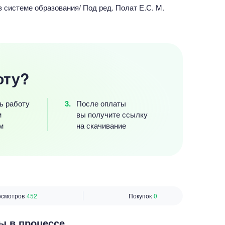
 системе образования/ Под ред. Полат Е.С. М.
оту?
ь работу
После оплаты
м
вы получите ссылку
м
на скачивание
осмотров
452
Покупок
0
ы в процессе