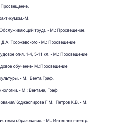
: Просвещение.
рактикумом.-М.
 (Обслуживающий труд). - М.: Просвещение.
 Д.А. Тхоржевского.- М.: Просвещение.
вое огия. 1-4, 5-11 кл. - М.: Просвещение.
довое обучение- М.:Просвещение.
ультуры. - М.: Вента Граф.
нологии. - М.: Вентана, Граф.
ования/Коджаспирова Г.М., Петров К.В. - М.;
системы образования. - М.: Интеллект-центр.