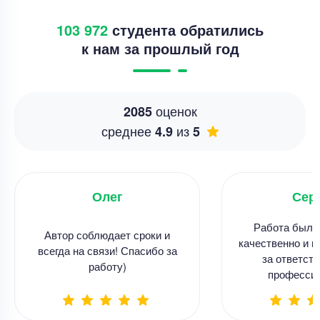
103 972
студента обратились
к нам за прошлый год
оценок
2085
среднее
из
4.9
5
Олег
Сер
Работа была
Автор соблюдает сроки и
качественно и в
всегда на связи! Спасибо за
за ответств
работу)
професси