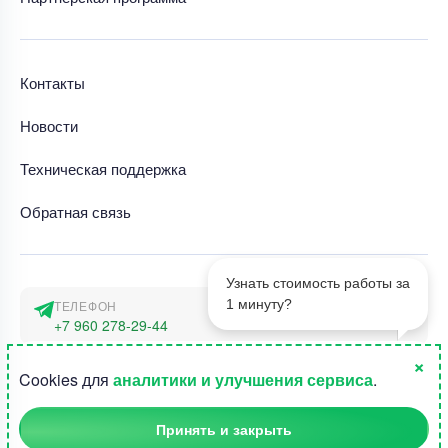
Контакты
Новости
Техническая поддержка
Обратная связь
Узнать стоимость работы за
1 минуту?
ТЕЛЕФОН
+7 960 278-29-44
×
АДРЕС
1
Cookies для
аналитики и улучшения сервиса
.
г. Москва, наб. Тараса Шевченко 23а
Принять и закрыть
©2015-2026, Студландия -