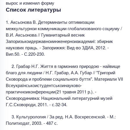
вырос и изменил форму
Список литературы
1. Аксьонова В. Детерминанты оптимизации
межкультурнои коммуникации глобализованого социуму /
В.И. Аксьонова // Гуманитарный весник
Запоризькоидержавноиинженерноиакадемиї: збирник
наукових праць. - Запорижжя: Вид-во ЗДИА, 2012. -
Вип.50. - С.220-230.
2. Грабар Н.Г. Життя в гармонииз природою - найвище
благо для людини / Н.Г. Грабар, А.А. Губар // "Григорий
Сковорода и проблеми социального буття". Материали VII
Всеукраїнськоистудентськоинауково-
практичноиконференции(21 травня 2011 р.). -
Сковородинивка: Национальний литературний музей
Г.С.Сковороди, 2011. - с.32-34.
3. Культурология / За ред. Н.А. Воскресенской. - М.:
Политиздат, 2003. - 487 с.