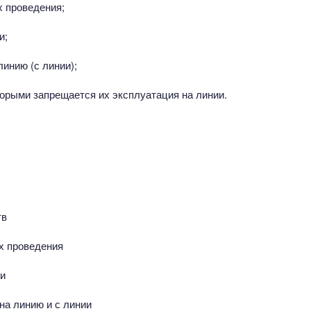
х проведения;
и;
линию (с линии);
торыми запрещается их эксплуатация на линии.
тв
х проведения
и
на линию и с линии