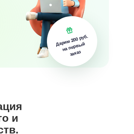
200 руб.
Дарим
на первый
заказ
ация
то и
ств.