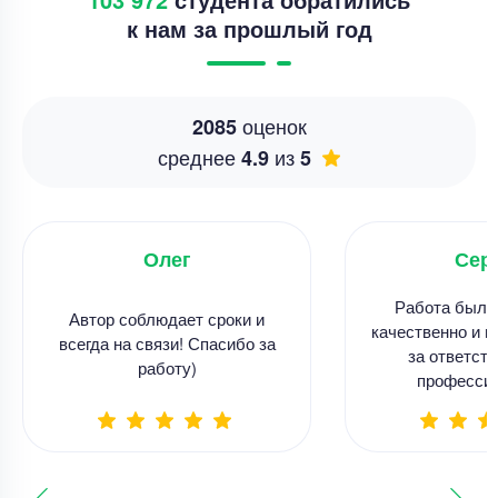
к нам за прошлый год
оценок
2085
среднее
из
4.9
5
Олег
Сер
Работа была
Автор соблюдает сроки и
качественно и в
всегда на связи! Спасибо за
за ответств
работу)
професси