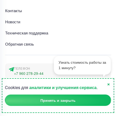
Контакты
Новости
Техническая поддержка
Обратная связь
Узнать стоимость работы за
1 минуту?
ТЕЛЕФОН
+7 960 278-29-44
×
АДРЕС
1
Cookies для
аналитики и улучшения сервиса
.
г. Москва, наб. Тараса Шевченко 23а
Принять и закрыть
©2015-2026, Студландия -
Все права защищены