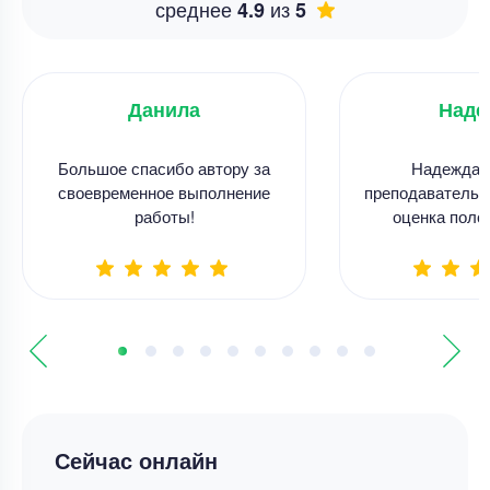
среднее
из
4.9
5
Данила
Наде
Большое спасибо автору за
Надежда с
своевременное выполнение
преподаватель п
работы!
оценка поло
Сейчас онлайн