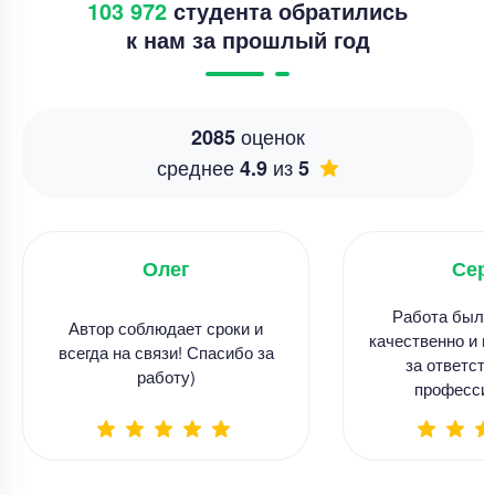
103 972
студента обратились
к нам за прошлый год
оценок
2085
среднее
из
4.9
5
Олег
Сер
Работа была
Автор соблюдает сроки и
качественно и в
всегда на связи! Спасибо за
за ответств
работу)
професси