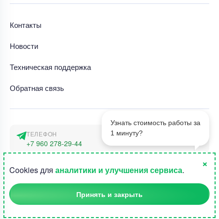
Контакты
Новости
Техническая поддержка
Обратная связь
Узнать стоимость работы за
1 минуту?
ТЕЛЕФОН
+7 960 278-29-44
×
АДРЕС
1
Cookies для
аналитики и улучшения сервиса
.
г. Москва, наб. Тараса Шевченко 23а
Принять и закрыть
©2015-2026, Студландия -
Все права защищены