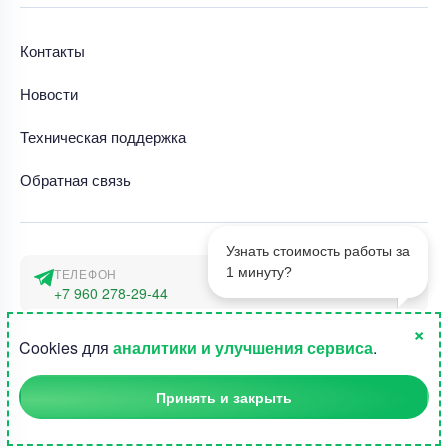
Контакты
Новости
Техническая поддержка
Обратная связь
Узнать стоимость работы за
1 минуту?
ТЕЛЕФОН
+7 960 278-29-44
×
АДРЕС
1
Cookies для
аналитики и улучшения сервиса
.
г. Москва, наб. Тараса Шевченко 23а
Принять и закрыть
©2015-2026, Студландия -
Все права защищены