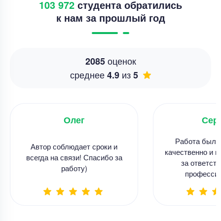
103 972
студента обратились
к нам за прошлый год
оценок
2085
среднее
из
4.9
5
Олег
Сер
Работа была
Автор соблюдает сроки и
качественно и в
всегда на связи! Спасибо за
за ответств
работу)
професси