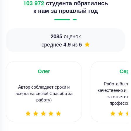
103 972
студента обратились
к нам за прошлый год
оценок
2085
среднее
из
4.9
5
Олег
Сер
Работа была
Автор соблюдает сроки и
качественно и в
всегда на связи! Спасибо за
за ответств
работу)
професси