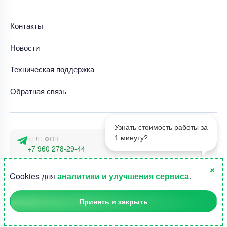
Контакты
Новости
Техническая поддержка
Обратная связь
Узнать стоимость работы за
1 минуту?
ТЕЛЕФОН
+7 960 278-29-44
×
АДРЕС
1
Cookies для
аналитики и улучшения сервиса
.
г. Москва, наб. Тараса Шевченко 23а
Принять и закрыть
©2015-2026, Студландия -
Все права защищены