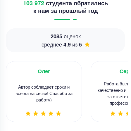
103 972
студента обратились
к нам за прошлый год
оценок
2085
среднее
из
4.9
5
Олег
Сер
Работа была
Автор соблюдает сроки и
качественно и в
всегда на связи! Спасибо за
за ответств
работу)
професси