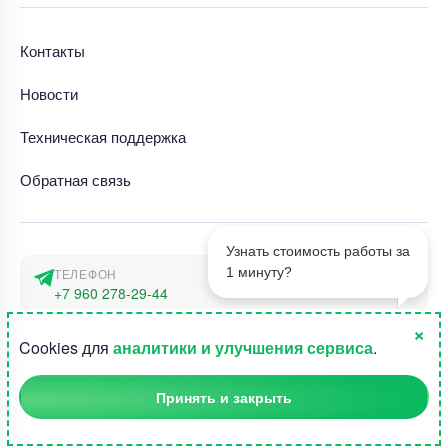
Контакты
Новости
Техническая поддержка
Обратная связь
Узнать стоимость работы за
1 минуту?
ТЕЛЕФОН
+7 960 278-29-44
×
АДРЕС
1
Cookies для
аналитики и улучшения сервиса
.
г. Москва, наб. Тараса Шевченко 23а
Принять и закрыть
©2015-2026, Студландия -
Все права защищены