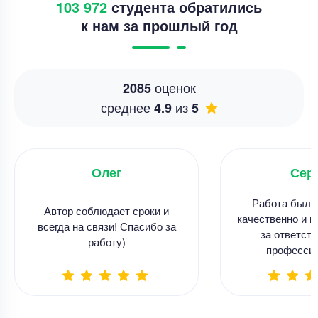
103 972
студента обратились
к нам за прошлый год
оценок
2085
среднее
из
4.9
5
Олег
Сер
Работа была
Автор соблюдает сроки и
качественно и в
всегда на связи! Спасибо за
за ответств
работу)
професси