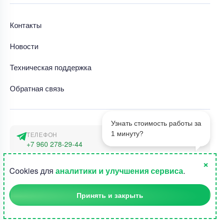
Контакты
Новости
Техническая поддержка
Обратная связь
Узнать стоимость работы за
1 минуту?
ТЕЛЕФОН
+7 960 278-29-44
×
АДРЕС
1
Cookies для
аналитики и улучшения сервиса
.
г. Москва, наб. Тараса Шевченко 23а
Принять и закрыть
©2015-2026, Студландия -
Все права защищены