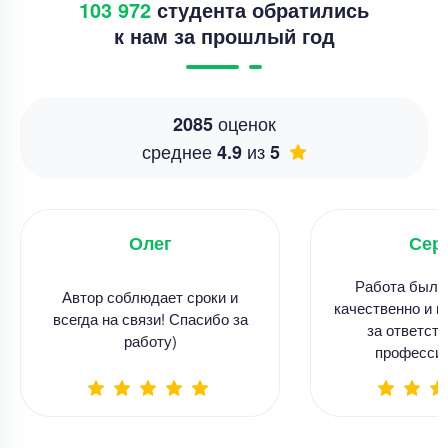
103 972
студента обратились
к нам за прошлый год
оценок
2085
среднее
из
4.9
5
Олег
Сер
Работа была
Автор соблюдает сроки и
качественно и в
всегда на связи! Спасибо за
за ответств
работу)
професси