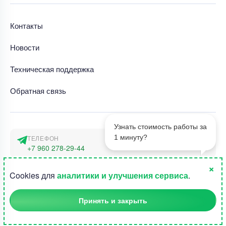
Контакты
Новости
Техническая поддержка
Обратная связь
Узнать стоимость работы за
1 минуту?
ТЕЛЕФОН
+7 960 278-29-44
×
АДРЕС
1
Cookies для
аналитики и улучшения сервиса
.
г. Москва, наб. Тараса Шевченко 23а
Принять и закрыть
©2015-2026, Студландия -
Все права защищены