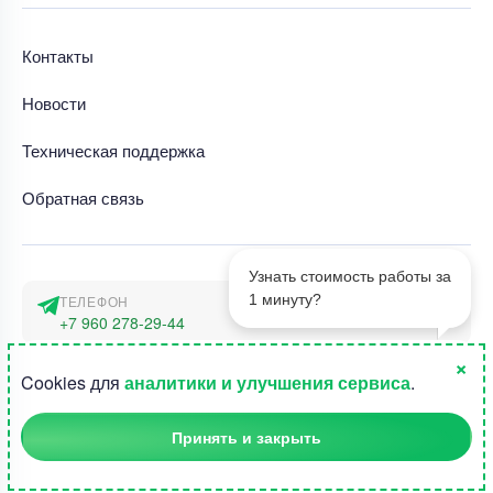
Контакты
Новости
Техническая поддержка
Обратная связь
Узнать стоимость работы за
1 минуту?
ТЕЛЕФОН
+7 960 278-29-44
×
АДРЕС
1
Cookies для
аналитики и улучшения сервиса
.
г. Москва, наб. Тараса Шевченко 23а
Принять и закрыть
©2015-2026, Студландия -
Все права защищены