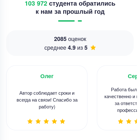
103 972
студента обратились
к нам за прошлый год
оценок
2085
среднее
из
4.9
5
Олег
Сер
Работа была
Автор соблюдает сроки и
качественно и в
всегда на связи! Спасибо за
за ответств
работу)
професси