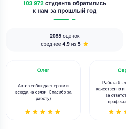
103 972
студента обратились
к нам за прошлый год
оценок
2085
среднее
из
4.9
5
Олег
Сер
Работа была
Автор соблюдает сроки и
качественно и в
всегда на связи! Спасибо за
за ответств
работу)
професси