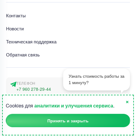
Контакты
Новости
Техническая поддержка
Обратная связь
Узнать стоимость работы за
1 минуту?
ТЕЛЕФОН
+7 960 278-29-44
×
АДРЕС
1
Cookies для
аналитики и улучшения сервиса
.
г. Москва, наб. Тараса Шевченко 23а
Принять и закрыть
©2015-2026, Студландия -
Все права защищены