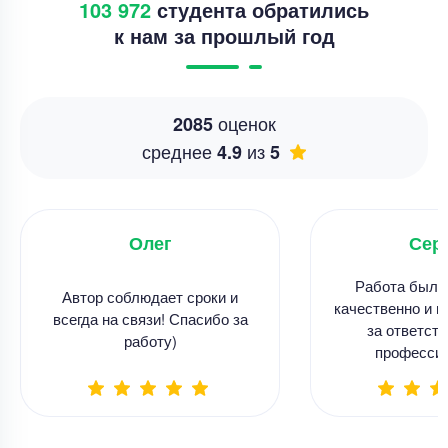
103 972
студента обратились
к нам за прошлый год
оценок
2085
среднее
из
4.9
5
Олег
Сер
Работа была
Автор соблюдает сроки и
качественно и в
всегда на связи! Спасибо за
за ответств
работу)
професси