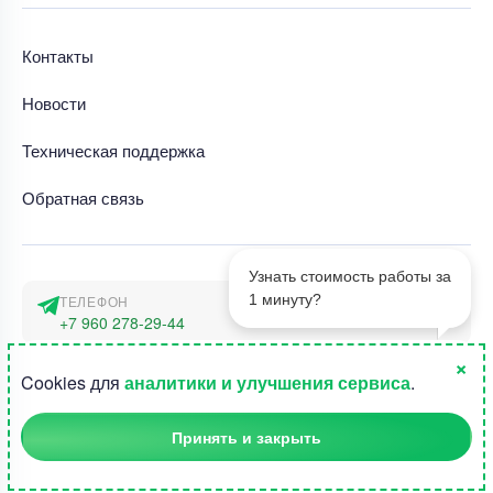
Контакты
Новости
Техническая поддержка
Обратная связь
Узнать стоимость работы за
1 минуту?
ТЕЛЕФОН
+7 960 278-29-44
×
АДРЕС
1
Cookies для
аналитики и улучшения сервиса
.
г. Москва, наб. Тараса Шевченко 23а
Принять и закрыть
©2015-2026, Студландия -
Все права защищены