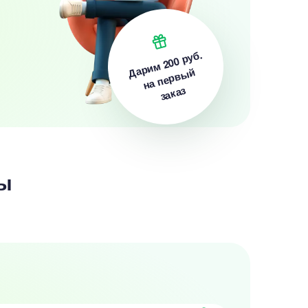
200 руб.
Дарим
на первый
заказ
ы