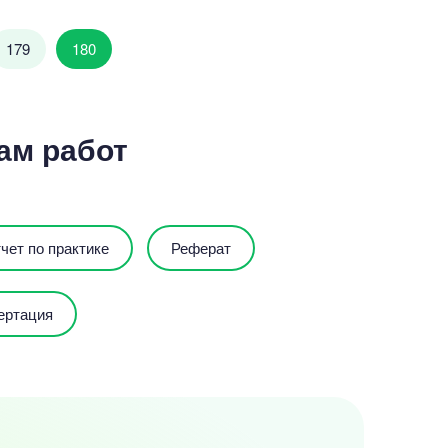
179
180
ам работ
чет по практике
Реферат
ертация