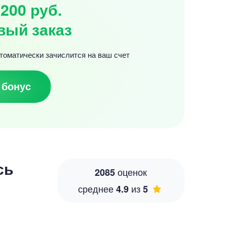
200 руб.
вый заказ
томатически зачислится на ваш счет
 бонус
сь
оценок
2085
среднее
из
4.9
5