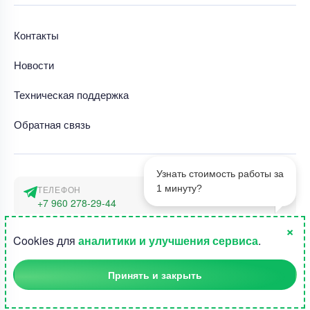
Контакты
Новости
Техническая поддержка
Обратная связь
Узнать стоимость работы за
1 минуту?
ТЕЛЕФОН
+7 960 278-29-44
×
АДРЕС
1
Cookies для
аналитики и улучшения сервиса
.
г. Москва, наб. Тараса Шевченко 23а
Принять и закрыть
©2015-2026, Студландия -
Все права защищены