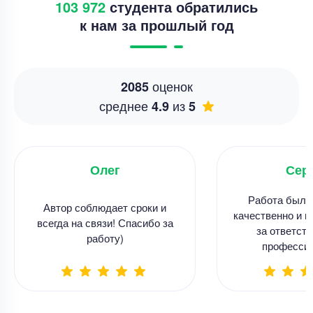
103 972
студента обратились
к нам за прошлый год
оценок
2085
среднее
из
4.9
5
Олег
Сер
Работа была
Автор соблюдает сроки и
качественно и в
всегда на связи! Спасибо за
за ответств
работу)
професси