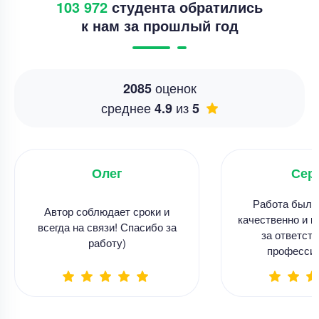
103 972
студента обратились
к нам за прошлый год
оценок
2085
среднее
из
4.9
5
Олег
Сер
Работа была
Автор соблюдает сроки и
качественно и в
всегда на связи! Спасибо за
за ответств
работу)
професси