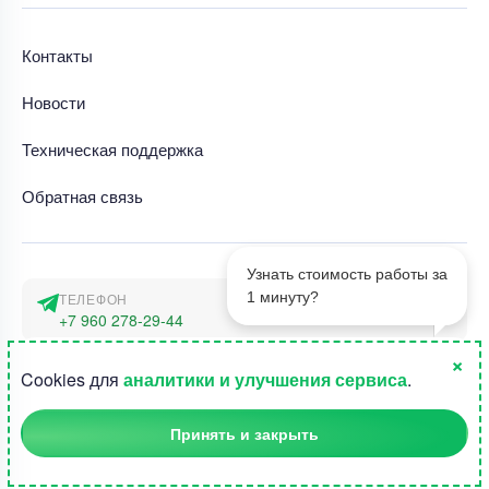
Контакты
Новости
Техническая поддержка
Обратная связь
Узнать стоимость работы за
1 минуту?
ТЕЛЕФОН
+7 960 278-29-44
×
АДРЕС
1
Cookies для
аналитики и улучшения сервиса
.
г. Москва, наб. Тараса Шевченко 23а
Принять и закрыть
©2015-2026, Студландия -
Все права защищены