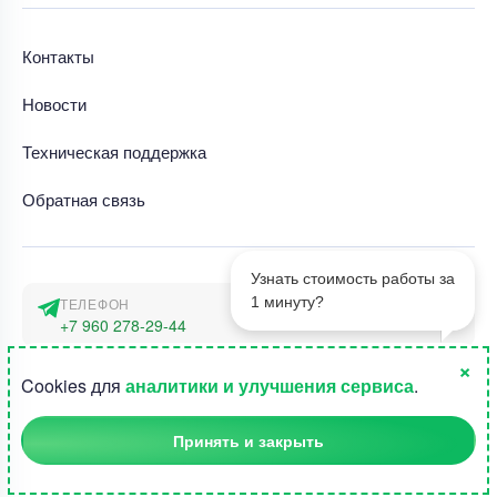
Контакты
Новости
Техническая поддержка
Обратная связь
Узнать стоимость работы за
1 минуту?
ТЕЛЕФОН
+7 960 278-29-44
×
АДРЕС
1
Cookies для
аналитики и улучшения сервиса
.
г. Москва, наб. Тараса Шевченко 23а
Принять и закрыть
©2015-2026, Студландия -
Все права защищены