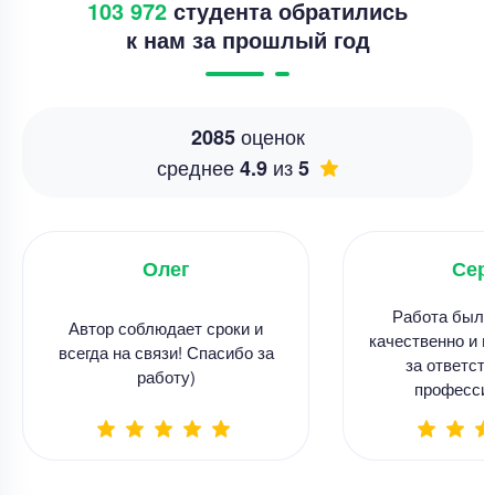
103 972
студента обратились
к нам за прошлый год
оценок
2085
среднее
из
4.9
5
Олег
Сер
Работа была
Автор соблюдает сроки и
качественно и в
всегда на связи! Спасибо за
за ответств
работу)
професси