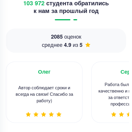
103 972
студента обратились
к нам за прошлый год
оценок
2085
среднее
из
4.9
5
Олег
Сер
Работа была
Автор соблюдает сроки и
качественно и в
всегда на связи! Спасибо за
за ответств
работу)
професси