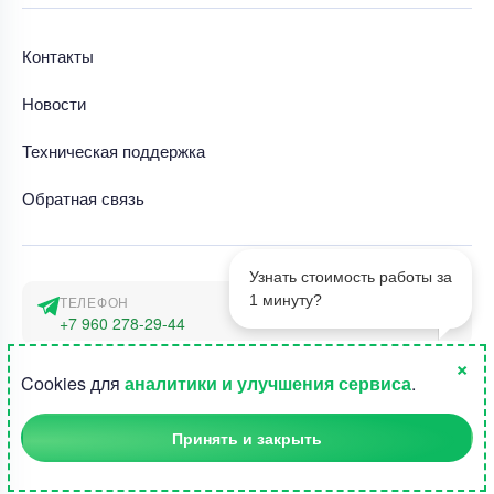
Контакты
Новости
Техническая поддержка
Обратная связь
Узнать стоимость работы за
1 минуту?
ТЕЛЕФОН
+7 960 278-29-44
×
АДРЕС
1
Cookies для
аналитики и улучшения сервиса
.
г. Москва, наб. Тараса Шевченко 23а
Принять и закрыть
©2015-2026, Студландия -
Все права защищены