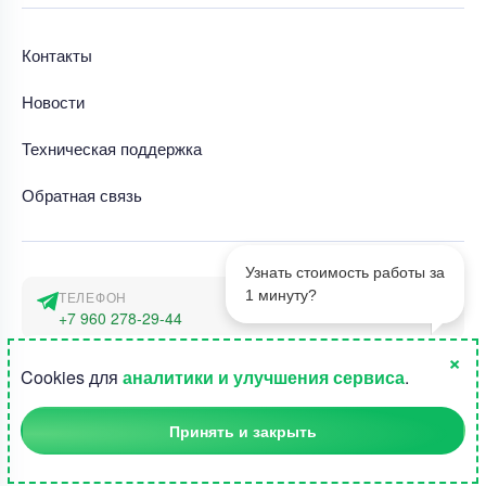
Контакты
Новости
Техническая поддержка
Обратная связь
Узнать стоимость работы за
1 минуту?
ТЕЛЕФОН
+7 960 278-29-44
×
АДРЕС
1
Cookies для
аналитики и улучшения сервиса
.
г. Москва, наб. Тараса Шевченко 23а
Принять и закрыть
©2015-2026, Студландия -
Все права защищены