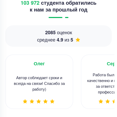
103 972
студента обратились
к нам за прошлый год
оценок
2085
среднее
из
4.9
5
Олег
Сер
Работа была
Автор соблюдает сроки и
качественно и в
всегда на связи! Спасибо за
за ответств
работу)
професси