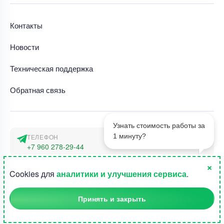
Контакты
Новости
Техническая поддержка
Обратная связь
Узнать стоимость работы за
1 минуту?
ТЕЛЕФОН
+7 960 278-29-44
×
АДРЕС
1
Cookies для
аналитики и улучшения сервиса
.
г. Москва, наб. Тараса Шевченко 23а
Принять и закрыть
©2015-2026, Студландия -
Все права защищены