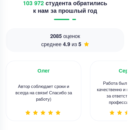
103 972
студента обратились
к нам за прошлый год
оценок
2085
среднее
из
4.9
5
Олег
Сер
Работа была
Автор соблюдает сроки и
качественно и в
всегда на связи! Спасибо за
за ответств
работу)
професси