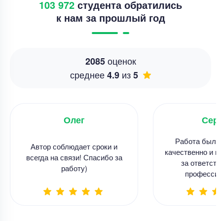
103 972
студента обратились
к нам за прошлый год
оценок
2085
среднее
из
4.9
5
Олег
Сер
Работа была
Автор соблюдает сроки и
качественно и в
всегда на связи! Спасибо за
за ответств
работу)
професси