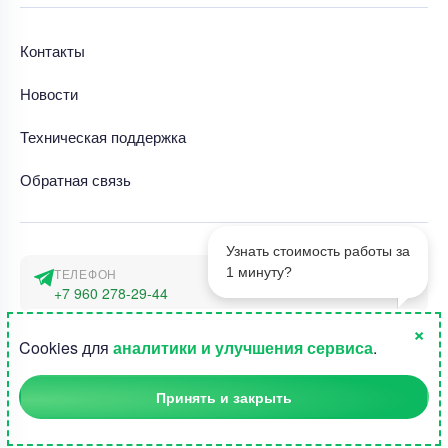
Контакты
Новости
Техническая поддержка
Обратная связь
Узнать стоимость работы за
1 минуту?
ТЕЛЕФОН
+7 960 278-29-44
×
АДРЕС
1
Cookies для
аналитики и улучшения сервиса
.
г. Москва, наб. Тараса Шевченко 23а
Принять и закрыть
©2015-2026, Студландия -
Все права защищены