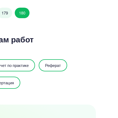
179
180
ам работ
чет по практике
Реферат
ертация