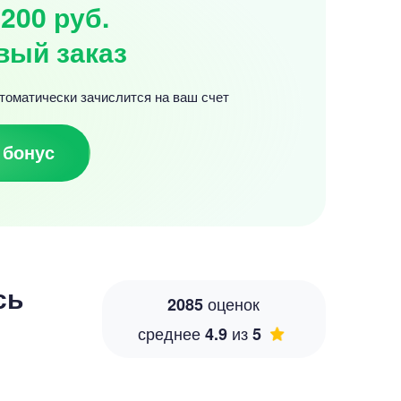
200 руб.
вый заказ
томатически зачислится на ваш счет
 бонус
сь
оценок
2085
среднее
из
4.9
5