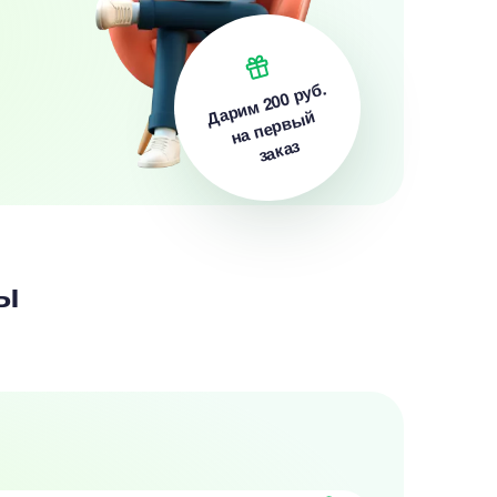
200 руб.
Дарим
на первый
заказ
ы