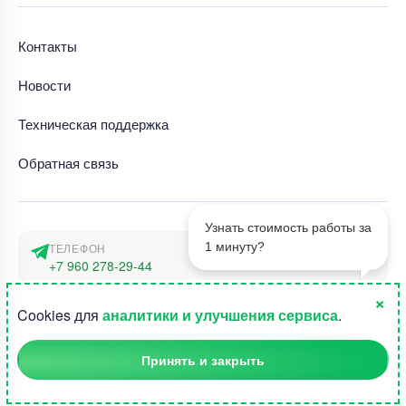
Контакты
Новости
Техническая поддержка
Обратная связь
Узнать стоимость работы за
1 минуту?
ТЕЛЕФОН
+7 960 278-29-44
×
АДРЕС
1
Cookies для
аналитики и улучшения сервиса
.
г. Москва, наб. Тараса Шевченко 23а
Принять и закрыть
©2015-2026, Студландия -
Все права защищены