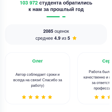
103 972
студента обратились
к нам за прошлый год
оценок
2085
среднее
из
4.9
5
Олег
Сер
Работа была
Автор соблюдает сроки и
качественно и в
всегда на связи! Спасибо за
за ответств
работу)
професси