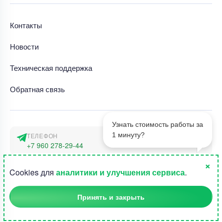
Контакты
Новости
Техническая поддержка
Обратная связь
Узнать стоимость работы за
1 минуту?
ТЕЛЕФОН
+7 960 278-29-44
×
АДРЕС
1
Cookies для
аналитики и улучшения сервиса
.
г. Москва, наб. Тараса Шевченко 23а
Принять и закрыть
©2015-2026, Студландия -
Все права защищены