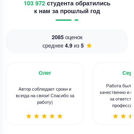
103 972
студента обратились
к нам за прошлый год
оценок
2085
среднее
из
4.9
5
Олег
Сер
Работа была
Автор соблюдает сроки и
качественно и в
всегда на связи! Спасибо за
за ответств
работу)
професси