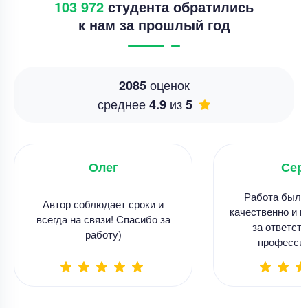
103 972
студента обратились
к нам за прошлый год
оценок
2085
среднее
из
4.9
5
Олег
Сер
Работа была
Автор соблюдает сроки и
качественно и в
всегда на связи! Спасибо за
за ответств
работу)
професси