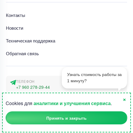
Контакты
Новости
Техническая поддержка
Обратная связь
Узнать стоимость работы за
1 минуту?
ТЕЛЕФОН
+7 960 278-29-44
×
АДРЕС
1
Cookies для
аналитики и улучшения сервиса
.
г. Москва, наб. Тараса Шевченко 23а
Принять и закрыть
©2015-2026, Студландия -
Все права защищены