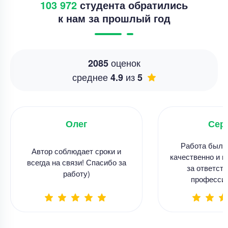
103 972
студента обратились
к нам за прошлый год
оценок
2085
среднее
из
4.9
5
Олег
Сер
Работа была
Автор соблюдает сроки и
качественно и в
всегда на связи! Спасибо за
за ответств
работу)
професси