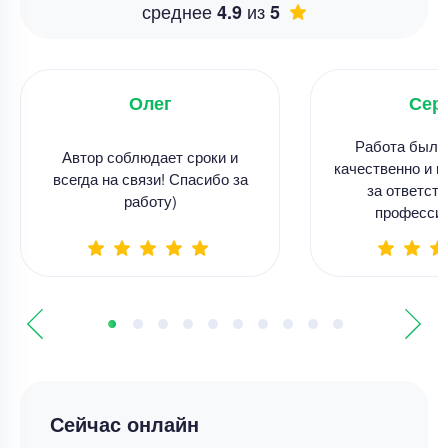
среднее
из
4.9
5
Олег
Сер
Работа была
Автор соблюдает сроки и
качественно и в
всегда на связи! Спасибо за
за ответств
работу)
професси
Сейчас онлайн