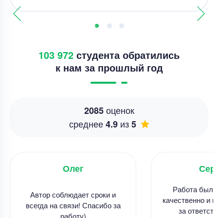
103 972
студента обратились
к нам за прошлый год
оценок
2085
среднее
из
4.9
5
Олег
Сер
Работа была
Автор соблюдает сроки и
качественно и в
всегда на связи! Спасибо за
за ответств
работу)