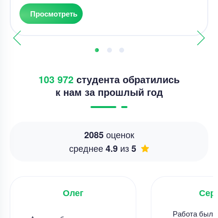
Просмотреть
103 972
студента обратились
к нам за прошлый год
оценок
2085
среднее
из
4.9
5
Олег
Сер
Работа была