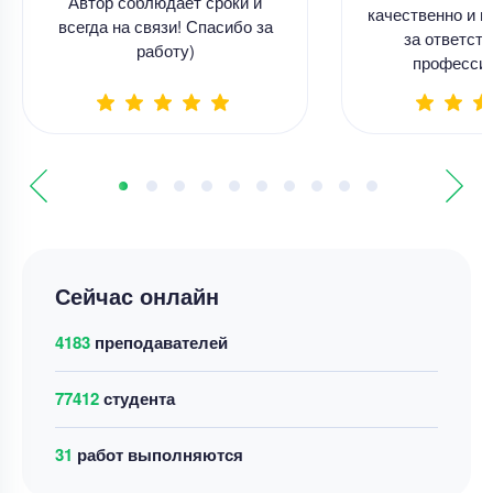
Автор соблюдает сроки и
качественно и в
всегда на связи! Спасибо за
за ответств
работу)
професси
Сейчас онлайн
4183
преподавателей
77412
студента
43
работ выполняются