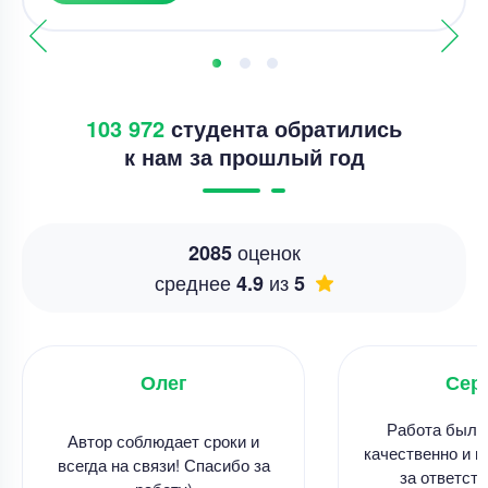
103 972
студента обратились
к нам за прошлый год
оценок
2085
среднее
из
4.9
5
Олег
Сер
Работа была
Автор соблюдает сроки и
качественно и в
всегда на связи! Спасибо за
за ответств