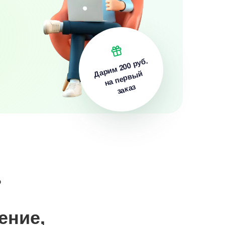
200 руб.
Дарим
на первый
заказ
ь
ение,