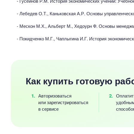
- Гусейнов Р.М. История экономических учений: Учебно
- Лебедев О.Т., Каньковская А.Р. Основы управленческ
- Мескон М.Х., Альберт М., Хедоурн Ф. Основы менеджм
- Покидченко М.Г., Чаплыгина И.Г. История экономичес
Как купить готовую раб
Авторизоваться
Оплатит
или зарегистрироваться
удобны
в сервисе
способо