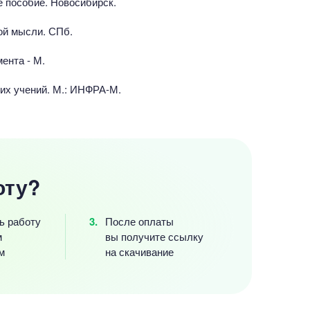
е пособие. Новосибирск.
ой мысли. СПб.
ента - М.
ких учений. М.: ИНФРА-М.
оту?
ь работу
После оплаты
м
вы получите ссылку
м
на скачивание