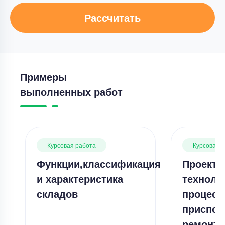
Рассчитать
Примеры
выполненных работ
Курсовая работа
Курсовая 
Функции,классификация
Проекти
и характеристика
техноло
складов
процесс
приспос
ремонта