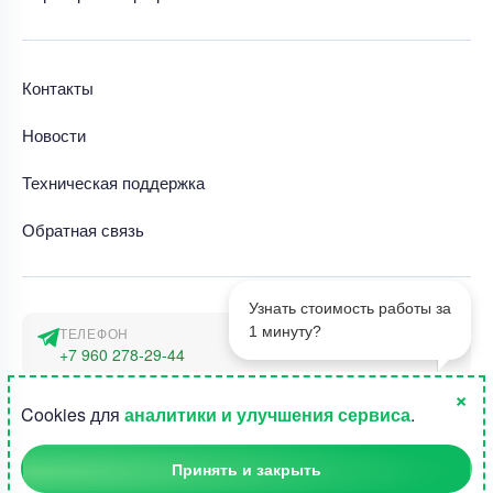
Контакты
Новости
Техническая поддержка
Обратная связь
Узнать стоимость работы за
1 минуту?
ТЕЛЕФОН
+7 960 278-29-44
×
АДРЕС
1
Cookies для
аналитики и улучшения сервиса
.
г. Москва, наб. Тараса Шевченко 23а
Принять и закрыть
©2015-2026, Студландия -