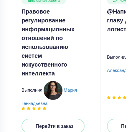
Дипломная работа
Дипломная
Правовое
@Напис
регулирование
главу д
информационных
логисти
отношений по
использованию
систем
Выполнил
искусственного
Александр
интеллекта
Выполнил
Мария
Геннадьевна
Перейти в заказ
Пере