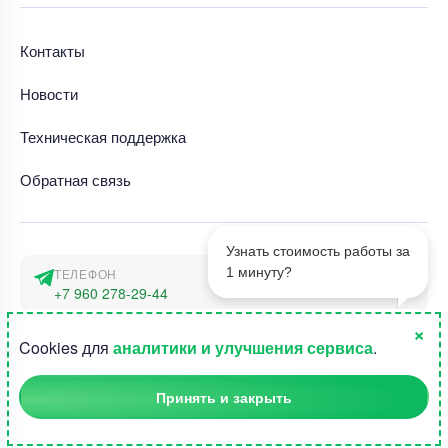
Контакты
Новости
Техническая поддержка
Обратная связь
Узнать стоимость работы за
1 минуту?
ТЕЛЕФОН
+7 960 278-29-44
×
АДРЕС
1
Cookies для
аналитики и улучшения сервиса
.
г. Москва, наб. Тараса Шевченко 23а
Принять и закрыть
©2015-2026, Студландия -
Все права защищены