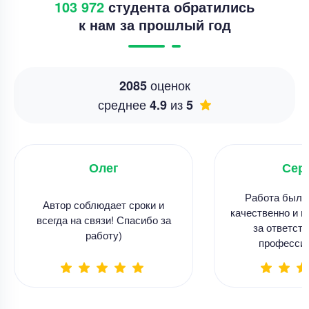
103 972
студента обратились
к нам за прошлый год
оценок
2085
среднее
из
4.9
5
Олег
Сер
Работа была
Автор соблюдает сроки и
качественно и в
всегда на связи! Спасибо за
за ответств
работу)
професси