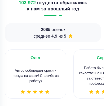
103 972
студента обратились
к нам за прошлый год
оценок
2085
среднее
из
4.9
5
Олег
Сер
Работа была
Автор соблюдает сроки и
качественно и в
всегда на связи! Спасибо за
за ответств
работу)
професси