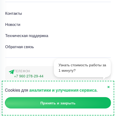
Контакты
Новости
Техническая поддержка
Обратная связь
Узнать стоимость работы за
1 минуту?
ТЕЛЕФОН
+7 960 278-29-44
×
АДРЕС
1
Cookies для
аналитики и улучшения сервиса
.
г. Москва, наб. Тараса Шевченко 23а
Принять и закрыть
©2015-2026, Студландия -
Все права защищены