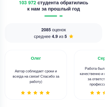
103 972
студента обратились
к нам за прошлый год
оценок
2085
среднее
из
4.9
5
Олег
Сер
Работа была
Автор соблюдает сроки и
качественно и в
всегда на связи! Спасибо за
за ответств
работу)
професси