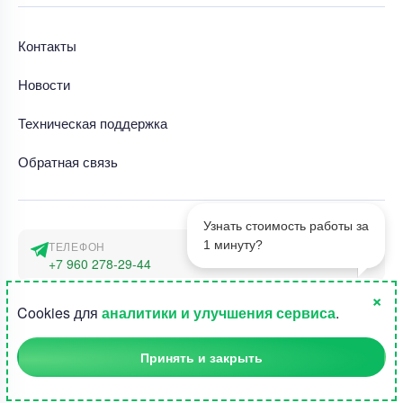
Контакты
Новости
Техническая поддержка
Обратная связь
Узнать стоимость работы за
1 минуту?
ТЕЛЕФОН
+7 960 278-29-44
×
АДРЕС
1
Cookies для
аналитики и улучшения сервиса
.
г. Москва, наб. Тараса Шевченко 23а
Принять и закрыть
©2015-2026, Студландия -
Все права защищены