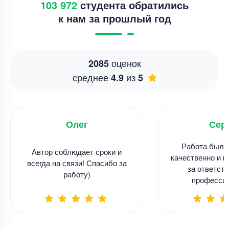
103 972
студента обратились
к нам за прошлый год
оценок
2085
среднее
из
4.9
5
Олег
Сер
Работа была
Автор соблюдает сроки и
качественно и в
всегда на связи! Спасибо за
за ответств
работу)
професси