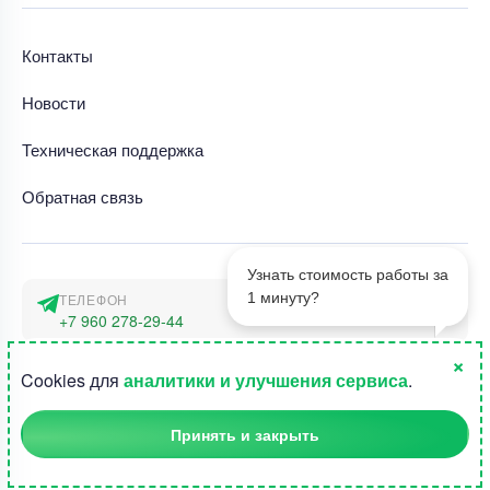
Контакты
Новости
Техническая поддержка
Обратная связь
Узнать стоимость работы за
1 минуту?
ТЕЛЕФОН
+7 960 278-29-44
×
АДРЕС
1
Cookies для
аналитики и улучшения сервиса
.
г. Москва, наб. Тараса Шевченко 23а
Принять и закрыть
©2015-2026, Студландия -
Все права защищены