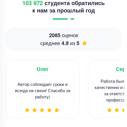
103 972
студента обратились
к нам за прошлый год
оценок
2085
среднее
из
4.9
5
Олег
Сер
Работа была
Автор соблюдает сроки и
качественно и в
всегда на связи! Спасибо за
за ответств
работу)
професси