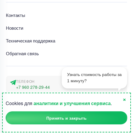
Контакты
Новости
Техническая поддержка
Обратная связь
Узнать стоимость работы за
1 минуту?
ТЕЛЕФОН
+7 960 278-29-44
×
АДРЕС
1
Cookies для
аналитики и улучшения сервиса
.
г. Москва, наб. Тараса Шевченко 23а
Принять и закрыть
©2015-2026, Студландия -
Все права защищены