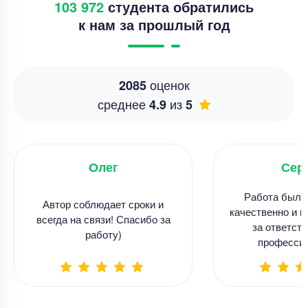
103 972
студента обратились
к нам за прошлый год
оценок
2085
среднее
из
4.9
5
Олег
Сер
Работа была
Автор соблюдает сроки и
качественно и в
всегда на связи! Спасибо за
за ответств
работу)
професси