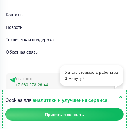
Контакты
Новости
Техническая поддержка
Обратная связь
Узнать стоимость работы за
1 минуту?
ТЕЛЕФОН
+7 960 278-29-44
×
АДРЕС
1
Cookies для
аналитики и улучшения сервиса
.
г. Москва, наб. Тараса Шевченко 23а
Принять и закрыть
©2015-2026, Студландия -
Все права защищены