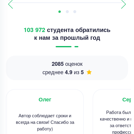
103 972
студента обратились
к нам за прошлый год
оценок
2085
среднее
из
4.9
5
Олег
Сер
Работа была
Автор соблюдает сроки и
качественно и в
всегда на связи! Спасибо за
за ответств
работу)
професси