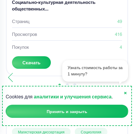
Социально-культурная деятельность
общественных...
Страниц
49
Просмотров
416
Покупок
4
600 руб.
Скачать
Узнать стоимость работы за
1 минуту?
×
1
Cookies для
аналитики и улучшения сервиса
.
Прочие работы по предмету
Принять и закрыть
Магистерская диссертация
Социология