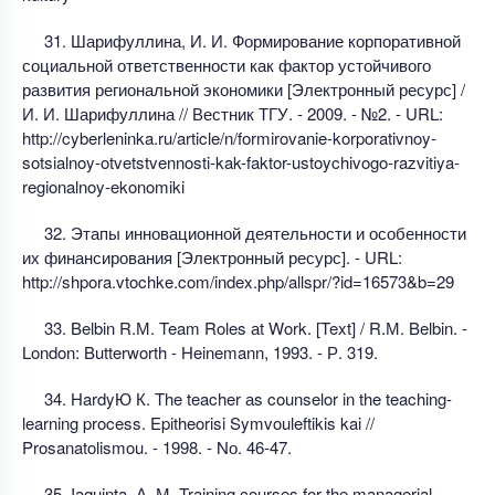
31. Шарифуллина, И. И. Формирование корпоративной
социальной ответственности как фактор устойчивого
развития региональной экономики [Электронный ресурс] /
И. И. Шарифуллина // Вестник ТГУ. - 2009. - №2. - URL:
http://cyberleninka.ru/article/n/formirovanie-korporativnoy-
sotsialnoy-otvetstvennosti-kak-faktor-ustoychivogo-razvitiya-
regionalnoy-ekonomiki
32. Этапы инновационной деятельности и особенности
их финансирования [Электронный ресурс]. - URL:
http://shpora.vtochke.com/index.php/allspr/?id=16573&b=29
33. Belbin R.М. Team Roles аt Work. [Text] / R.М. Belbin. -
London: Butterworth - Heinemann, 1993. - Р. 319.
34. HardyЮ К. The teacher аs counselor in the teaching-
learning process. Epitheorisi Symvouleftikis kai //
Prosanatolismou. - 1998. - Nо. 46-47.
35. Iaquinta, А. М. Training courses for the managerial