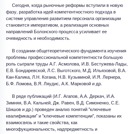
Сегодня, когда рыночные реформы вступили в новую
фазу, разработка идей компетентностного подхода в
системе управления развитием персонала организации
становится императивом, а реализация основных
направлений Болонского процесса усиливает ее
очевидность и необходимость.
В создании общетеоретического фундамента изучения
проблемы профессиональной компетентности большую
роль сыграли труды А.Г. Асмолова, И.В. Бестужева-Лады,
Е.В. Бондаревской, Л.С. Выготского, М.Д. Ильязовой, В.А.
Кан-Калика, Л.Н. Когана, Н.В. Кузьминой, И.Я. Лернера,
Б.Ф. Ломова, В.Я. Ляудис, А.К. Марковой и др.
В ряде публикаций (И.Г. Агапов, А.А. Деркач, И.А.
Зимняя, В.А. Кальней, Дж. Равен, В.Д. Симоненко, С.Е.
Шишов и др.) проведен анализ понятий "ключевые
квалификации" и "ключевые компетенции", показаны их
взаимосвязь и такие свойства, как
многофукциональность, надпредметность и