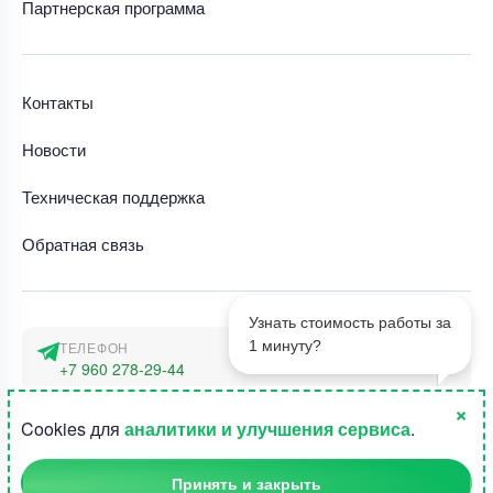
Партнерская программа
Контакты
Новости
Техническая поддержка
Обратная связь
Узнать стоимость работы за
1 минуту?
ТЕЛЕФОН
+7 960 278-29-44
×
АДРЕС
1
Cookies для
аналитики и улучшения сервиса
.
г. Москва, наб. Тараса Шевченко 23а
Принять и закрыть