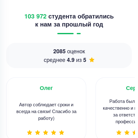
103 972
студента обратились
к нам за прошлый год
оценок
2085
среднее
из
4.9
5
Олег
Сер
Работа была
Автор соблюдает сроки и
качественно и в
всегда на связи! Спасибо за
за ответств
работу)
професси