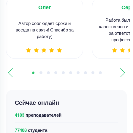
Олег
Сер
Работа была
Автор соблюдает сроки и
качественно и в
всегда на связи! Спасибо за
за ответств
работу)
професси
Сейчас онлайн
4183
преподавателей
77408
студента