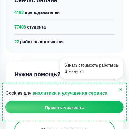
4183
преподавателей
77408
студента
37
работ выполняются
Узнать стоимость работы за
1 минуту?
Нужна помощь?
×
Выберите вид работы
1
Cookies для
аналитики и улучшения сервиса
.
Принять и закрыть