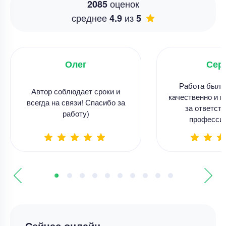
оценок
2085
среднее
из
4.9
5
Олег
Сер
Работа была
Автор соблюдает сроки и
качественно и в
всегда на связи! Спасибо за
за ответств
работу)
професси
Сейчас онлайн